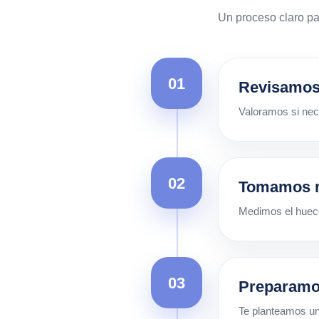
Un proceso claro pa
01
Revisamos
Valoramos si nece
02
Tomamos 
Medimos el hueco 
03
Preparamo
Te planteamos un