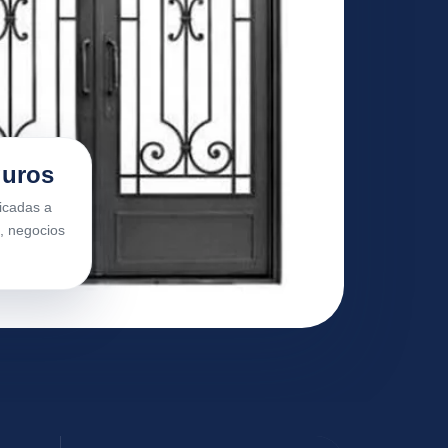
guros
icadas a
, negocios