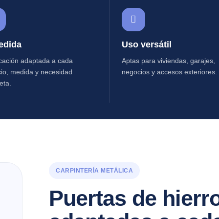
edida
Uso versátil
cación adaptada a cada
Aptas para viviendas, garajes,
io, medida y necesidad
negocios y accesos exteriores.
eta.
CARPINTERÍA METÁLICA
Puertas de hierr