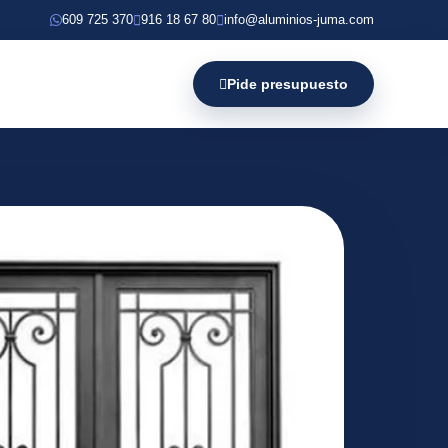
609 725 370
916 18 67 80
info@aluminios-juma.com
Pide presupuesto