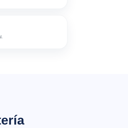
l.
ería