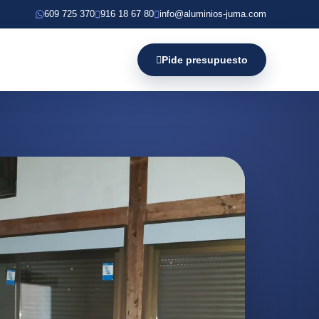
609 725 370
916 18 67 80
info@aluminios-juma.com
Pide presupuesto