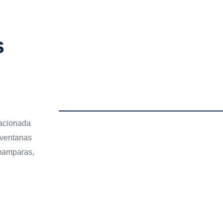
s
lacionada
 ventanas
 mamparas,