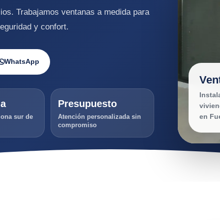
cios. Trabajamos ventanas a medida para
seguridad y confort.
WhatsApp
Ven
Insta
da
Presupuesto
vivie
en Fu
zona sur de
Atención personalizada sin
compromiso