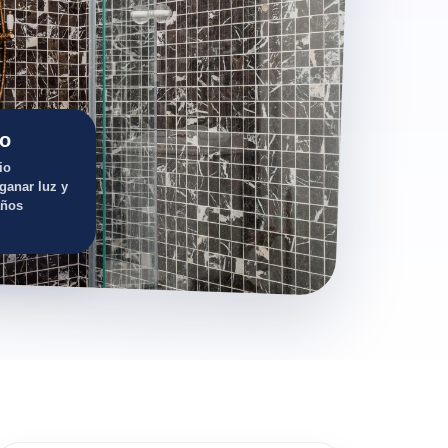
do
io
ganar luz y
años