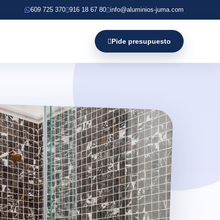
609 725 370
916 18 67 80
info@aluminios-juma.com
Pide presupuesto