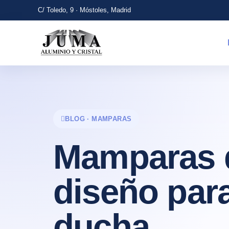
C/ Toledo, 9 · Móstoles, Madrid
BLOG · MAMPARAS
Mamparas 
diseño para
ducha